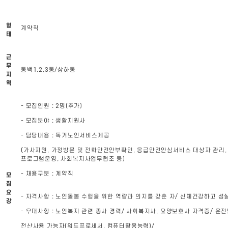
형
계약직
태
근
무
동백1,2,3동/상하동
지
역
- 모집인원 : 2명(추가)
- 모집분야 : 생활지원사
- 담당내용 : 독거노인서비스제공
(가사지원, 가정방문 및 전화안전안부확인, 응급안전안심서비스 대상자 관리,
프로그램운영, 사회복지사업무협조 등)
- 채용구분 : 계약직
모
집
요
- 자격사항 : 노인돌봄 수행을 위한 역량과 의지를 갖춘 자/ 신체건강하고 성
강
- 우대사항 : 노인복지 관련 종사 경력/ 사회복지사, 요양보호사 자격증/ 운전
전산사용 가능자(워드프로세서, 컴퓨터활용능력)/