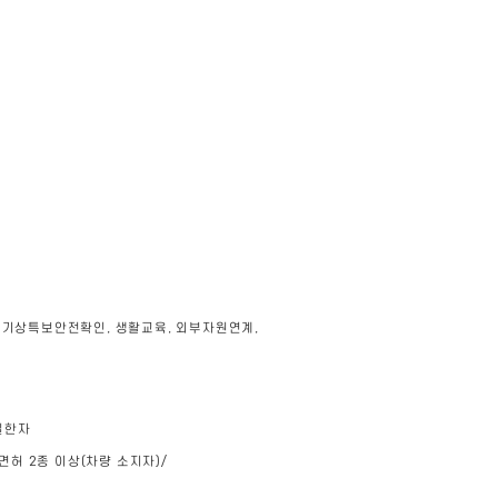
 기상특보안전확인, 생활교육, 외부자원연계,
실한자
면허 2종 이상(차량 소지자)/