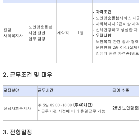
▪
자격조건
-
노인맞춤돌봄서비스 제공
-
사회복지사
2
급이상 자
노인맞춤돌봄
전담
-
신체건강하고 성실한 자
사업 전반
계약직
1
명
사회복지사
▪
우대사항
업무 담당
-
노인복지 관련 종사 경
-
운전면허
2
종 이상
(
실제
-
컴퓨터 관련 자격증
(
워
2.
근무조건 및 대우
모집분야
근무시간
급여 수준
주
5
일
09:00~18:00
(
주
40
시간
)
전담사회복지사
26
년 노인맞춤
*
근무기관 사정에 따라 휴일근무 가능
3.
전형일정