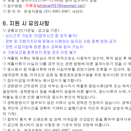
※
휴일 및 중식시간
(12:00
∼
13:00)
은 원서 접수하지 않음
❍
접수방법
:
이메일
(
ehdnsnfl51@hanmail.net
)
❍
문 의 처
:
운영지원팀
(031-8005-8987,
내선
0)
6.
지원 시 유의사항
❍
공통요건
(
기준일
:
공고일 기준
)
-
상시근무 가능한 자
(
업무시간 중 겸직 불가
)
-
정부 및 지방자치단체 등에서 시행하는 일자리 사업 중복 참여 금지
-
관련 사업지침에 따른 필수 교육에 참석 가능자
※
기본요건을 충족하지 못할 경우 지원 불가
❍
제출된 서류는 채용심사 외의 목적으로는 사용하지 않으며
,
목적 달성 후
❍
제출서류가 사실과 다를 경우 또는 관련 법령에 따른 결격사유가 있을 시 
❍
응시원서 등 제출서류에 대한 사실여부를 관련기관에 조회할 수 있으며
,
응
(
범죄경력 포함
,
자격요건 검증 및 행정정보공동이용을 위한 동의서
)
한 것으
❍
접수마감일 이후에는 원서접수가 불가합니다
.
❍
관련분야 근무경력 인정 여부는 응시자가 제출한 증빙서류
(
경력 또는 재
결정하며
,
경력증명서 등을 제출하지 않음에 따른 불이익
,
응시서류의 누락
,
락불능 등으로 인한 불이익은 응시자 본인의 책임입니다
.
❍
경력증명서가 첨부되지 않은 이력서 상의 경력은 인정하지 않습니다
.
경력
및 주단위 근무시간을 정확히 기재하고 발행기관의 직인과 취급자 성명과 취
처 기재
)
❍
합격자 통지 후 신원조회 및 경력
․
자격검증
·
건강검진 등을 통하여 결격사유
❍
공고에 명시되지 않은 사항은 본 기관의 제반 규정에 따릅니다
.
❍
문 의 처
:
운영지원팀
(031-8005-8987,
내선
0)