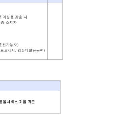
 역량을 갖춘 자
격증 소지자
력
운전가능자
)
드프로세서
,
컴퓨터활용능력
)
돌봄서비스 지침 기준