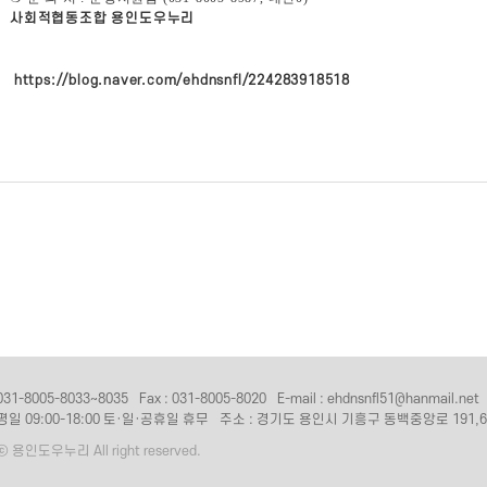
사회적협동조합 용인도우누리
https://blog.naver.com/ehdnsnfl/224283918518
31-8005-8033~8035
Fax : 031-8005-8020
E-mail : ehdnsnfl51@hanmail.net
평일 09:00-18:00 토·일·공휴일 휴무
주소 : 경기도 용인시 기흥구 동백중앙로 191,6
 ⓒ 용인도우누리 All right reserved.