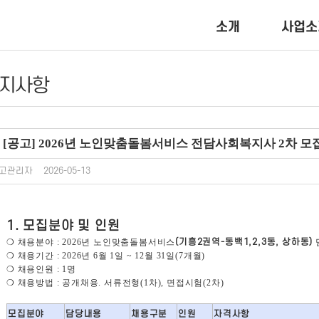
소개
사업소
지사항
[공고] 2026년 노인맞춤돌봄서비스 전담사회복지사 2차 모
고관리자
2026-05-13
1.
모집분야 및 인원
❍
채용분야
: 2026
년 노인맞춤돌봄서비스
(
기흥
2
권역
-
동백
1,2,3
동
,
상하동
)
❍
채용기간
: 2026
년
6
월
1
일
~ 12
월
31
일
(7
개월
)
❍
채용인원
: 1
명
❍
채용방법
:
공개채용
.
서류전형
(1
차
),
면접시험
(2
차
)
모집분야
담당내용
채용구분
인원
자격사항