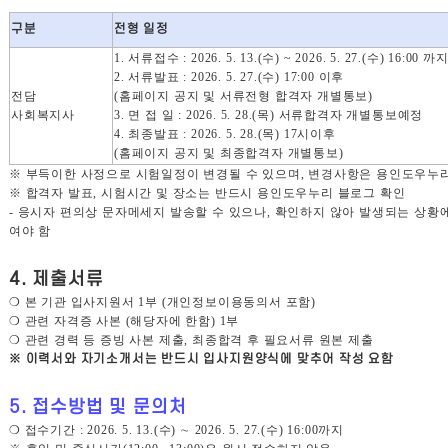
구분
전형 일정
1.
서류접수
: 2026. 5. 13.(
수
) ~ 2026. 5. 27.(
수
) 16:00
까
2.
서류발표
: 2026. 5. 27.(
수
) 17:00
이후
전담
(
홈페이지 공지 및 서류전형 합격자 개별통보
)
사회복지사
3.
면 접 일
: 2026. 5. 28.(
목
)
서류합격자 개별통보예정
4.
최종발표
: 2026. 5. 28.(
목
) 17
시이후
(
홈페이지 공지 및 최종합격자 개별통보
)
※
부득이한 사정으로 시험일정이 변경될 수 있으며
,
변경사항은 용인도우누리
※
합격자 발표
,
시험시간 및 장소는 반드시 용인도우누리 블로그 확인
-
응시자 편의상 문자메세지 발송할 수 있으나
,
확인하지 않아 발생되는 상황
여야 함
4.
제출서류
❍
본 기관 입사지원서
1
부
(
개인정보이용동의서 포함
)
❍
관련 자격증 사본
(
해당자에 한함
) 1
부
❍
관련 경력 등 증빙 사본 제출
,
최종합격 후 필요서류 원본 제출
※
이력서와 자기소개서는 반드시 입사지원양식에 맞추어 작성 요함
5.
접수방법 및 문의처
❍
접수기간
: 2026. 5. 13.(
수
)
∼
2026. 5. 27.(수
) 16:00
까지